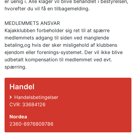
er uenig i. Alle klager vil blive behandlet i bestyrelsen,
hvorefter du vil få en tilbagemelding.
MEDLEMMETS ANSVAR
Kajakklubben forbeholder sig ret til at spærre
medlemmets adgang til siden ved manglende
betaling,og hvis der sker misligehold af klubbens
ejendom eller forenings-systemet. Der vil ikke blive
udbetalt kompensation til medlemmet ved evt.
spærring.
Handel
Handelsbetingelser
CVR: 33684126
Nordea
2360-8976809786